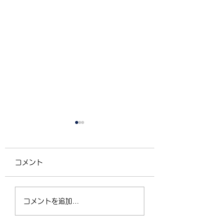
コメント
4/2（木）18:30〜
運動不足の30〜5
コメントを追加…
21:00 フリークラス
が、なぜ今「格闘