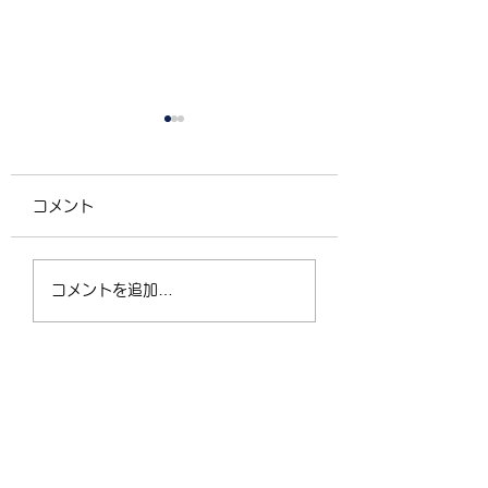
コメント
4/2（木）18:30〜
運動不足の30〜5
コメントを追加…
21:00 フリークラス
が、なぜ今「格闘
ィットネス」に夢
なるのか？