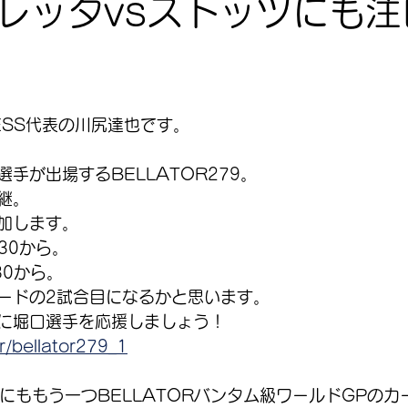
レッタvsストッツにも注
ITNESS代表の川尻達也です。
手が出場するBELLATOR279。
中継。
加します。
30から。
30から。
ードの2試合目になるかと思います。
緒に堀口選手を応援しましょう！
/r/bellator279_1
にももう一つBELLATORバンタム級ワールドGPのカ