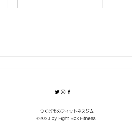
4/2（木）18:30〜21:00 フ
運動
リークラス
ぜ今
に夢
つくば市のフィットネスジム
©2020 by Fight Box Fitness.