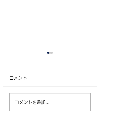
コメント
4/2（木）18:30〜
運動不足の30〜5
コメントを追加…
21:00 フリークラス
が、なぜ今「格闘
ィットネス」に夢
なるのか？