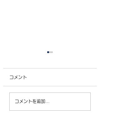
コメント
4/2（木）18:30〜
運動不足の30〜5
コメントを追加…
21:00 フリークラス
が、なぜ今「格闘
ィットネス」に夢
なるのか？