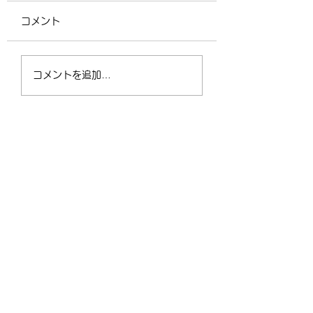
コメント
4/2（木）18:30〜
運動不足の30〜5
コメントを追加…
21:00 フリークラス
が、なぜ今「格闘
ィットネス」に夢
なるのか？