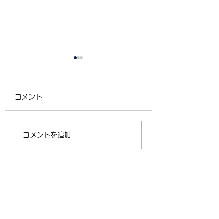
コメント
4/2（木）18:30〜
運動不足の30〜5
コメントを追加…
21:00 フリークラス
が、なぜ今「格闘
ィットネス」に夢
なるのか？