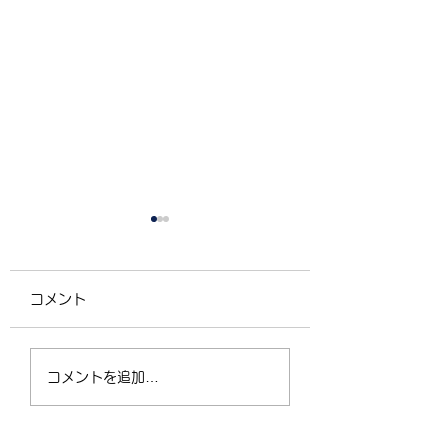
コメント
4/2（木）18:30〜
運動不足の30〜5
コメントを追加…
21:00 フリークラス
が、なぜ今「格闘
ィットネス」に夢