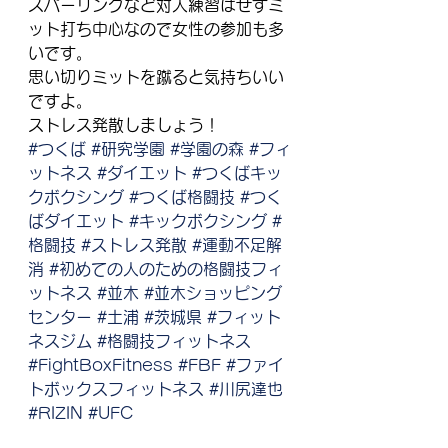
スパーリングなど対人練習はせずミ
ット打ち中心なので女性の参加も多
いです。
思い切りミットを蹴ると気持ちいい
ですよ。
ストレス発散しましょう！
#つくば
#研究学園
#学園の森
#フィ
ットネス
#ダイエット
#つくばキッ
クボクシング
#つくば格闘技
#つく
ばダイエット
#キックボクシング
#
格闘技
#ストレス発散
#運動不足解
消
#初めての人のための格闘技フィ
ットネス
#並木
#並木ショッピング
センター
#土浦
#茨城県
#フィット
ネスジム
#格闘技フィットネス
#FightBoxFitness
#FBF
#ファイ
トボックスフィットネス
#川尻達也
#RIZIN
#UFC