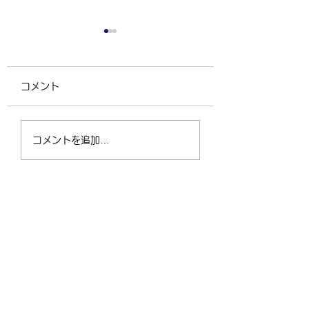
コメント
4/2（木）18:30〜
運動不足の30〜5
コメントを追加…
21:00 フリークラス
が、なぜ今「格闘
ィットネス」に夢
なるのか？