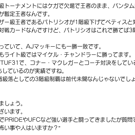
級トーナメントにはケガで欠場で王者のまま、バンタム
が暫定王者なんです。
rフェザー級王者であるパトリシオが1階級下げてペティス
対戦カードなんですけど、パトリシオはこれで勝てば3
っていて、AJマッキーにも一勝一敗です。
もライト級ではマイケル・チャンドラーに勝ってます。
どTUF31で、コナー・マクレガーとコーチ対決をしてい
ちしているのが実績ですね。
階級落としての3階級制覇は前代未聞なんじゃないでし
ましょう。 
ざいます。
でPRIDEやUFCなど強い選手と闘ってきましたが質問
怖い事や人はいますか？”