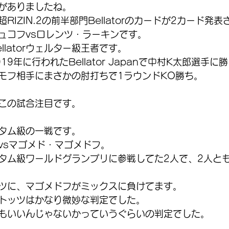
がありましたね。 
RIZIN.2の前半部門Bellatorのカードが2カード発
ュコフvsロレンツ・ラーキンです。
latorウェルター級王者です。 
9年に行われたBellator Japanで中村K太郎選手に
モフ相手にまさかの肘打ちで1ラウンドKO勝ち。 
この試合注目です。
タム級の一戦です。 
vsマゴメド・マゴメドフ。
rバンタム級ワールドグランプリに参戦してた2人で、2人と
ツに、マゴメドフがミックスに負けてます。
トッツはかなり微妙な判定でした。
もいいんじゃないかっていうぐらいの判定でした。