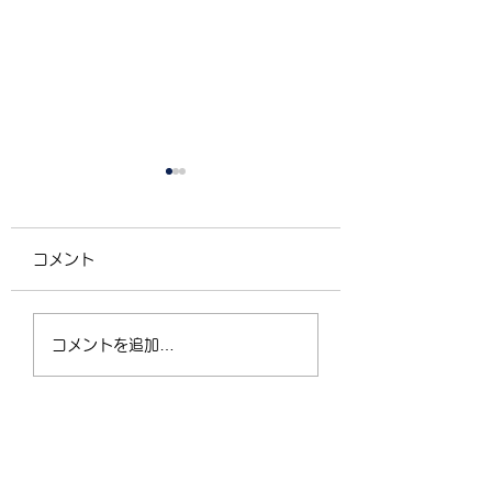
コメント
4/2（木）18:30〜
運動不足の30〜5
コメントを追加…
21:00 フリークラス
が、なぜ今「格闘
ィットネス」に夢
なるのか？