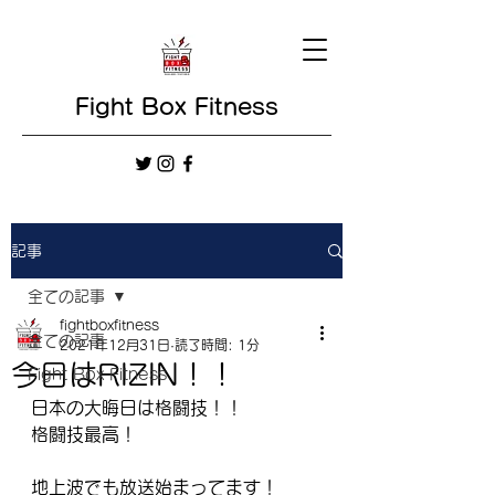
Fight Box Fitness
記事
全ての記事
fightboxfitness
全ての記事
2021年12月31日
読了時間: 1分
今日はRIZIN！！
Fight Box Fitness
日本の大晦日は格闘技！！
格闘技最高！
地上波でも放送始まってます！