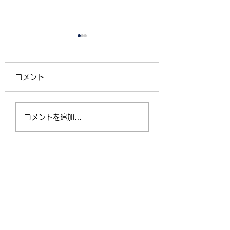
コメント
4/2（木）18:30〜
運動不足の30〜5
コメントを追加…
21:00 フリークラス
が、なぜ今「格闘
ィットネス」に夢
なるのか？