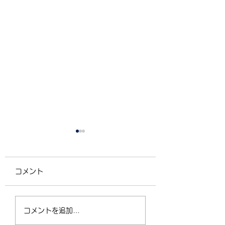
コメント
4/2（木）18:30〜
運動不足の30〜5
コメントを追加…