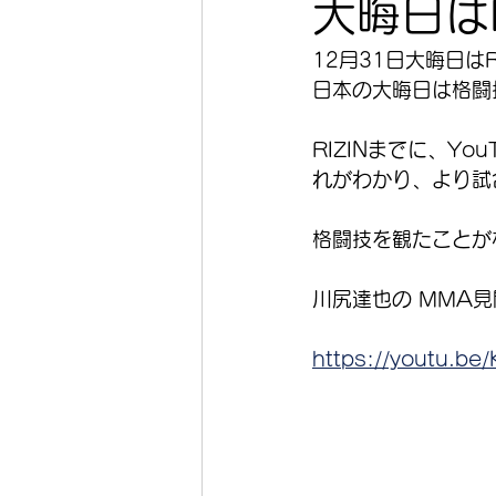
大晦日はR
12月31日大晦日はR
日本の大晦日は格闘
RIZINまでに、Y
れがわかり、より試
格闘技を観たことが
川尻達也の MMA
https://youtu.b