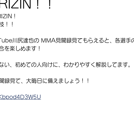
IZIN！！
IZIN！
技！！
ouTube川尻達也の MMA見聞録見てもらえると、各選
合を楽しめます！
ない、初めての人向けに、わかりやすく解説してます。
見聞録見て、大晦日に備えましょう！！
e/Kbpod4D3W5U