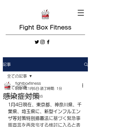
Fight Box Fitness
記事
全ての記事
fightboxfitness
全ての記事
2021年1月5日
読了時間: 1分
感染症対策
Fight Box Fitness
1月4日現在、東京都、神奈川県、千
葉県、埼玉県に、新型インフルエン
ザ等対策特別措置法
に基づく緊急事
態宣言を再発令する検討に入ると表