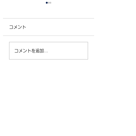
コメント
4/2（木）18:30〜
運動不足の30〜5
コメントを追加…
21:00 フリークラス
が、なぜ今「格闘
ィットネス」に夢
なるのか？