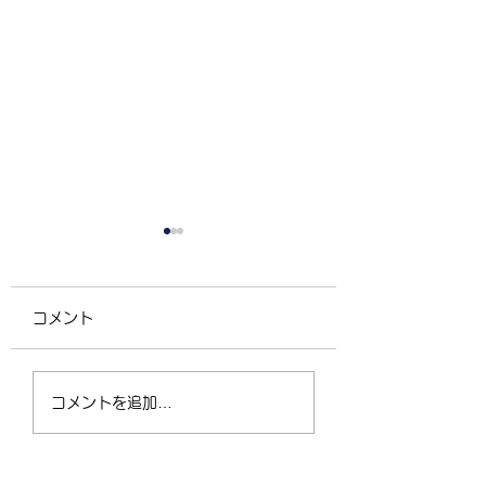
コメント
4/2（木）18:30〜
運動不足の30〜5
コメントを追加…
21:00 フリークラス
が、なぜ今「格闘
ィットネス」に夢