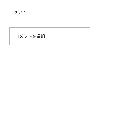
コメント
4/2（木）18:30〜
運動不足の30〜5
コメントを追加…
21:00 フリークラス
が、なぜ今「格闘
ィットネス」に夢
なるのか？