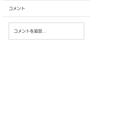
コメント
4/2（木）18:30〜
運動不足の30〜5
コメントを追加…
21:00 フリークラス
が、なぜ今「格闘
ィットネス」に夢
なるのか？