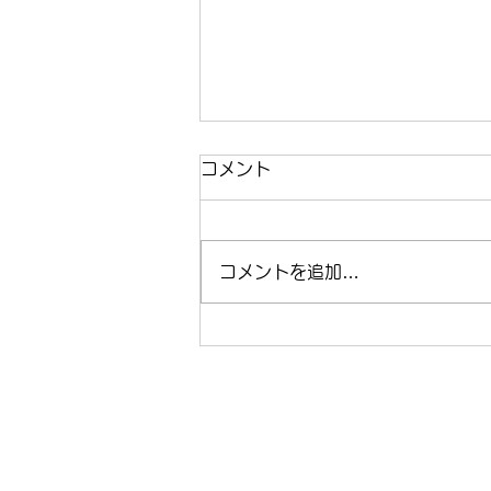
コメント
コメントを追加…
運動不足を「格闘技」で解決
すべき理由。解説者・川尻達
也が提案する、大人の賢いボ
ディメイク。