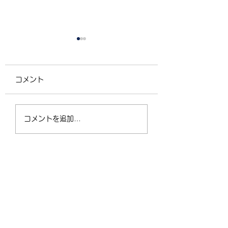
コメント
4/2（木）18:30〜
運動不足の30〜5
コメントを追加…
21:00 フリークラス
が、なぜ今「格闘
ィットネス」に夢
なるのか？