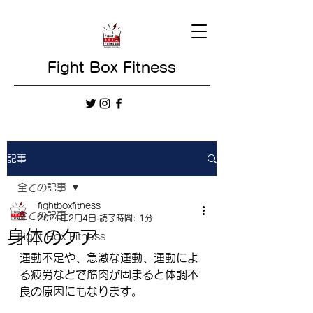
Fight Box Fitness
記事
全ての記事
fightboxfitness
全ての記事
2021年2月4日
読了時間: 1分
身体のケア
Fight Box Fitness
運動不足や、急激な運動、運動によ
る疲労などで筋肉が固まると体調不
良の原因にもなります。