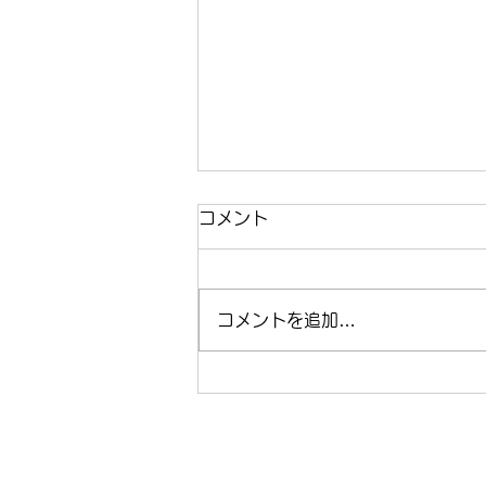
コメント
コメントを追加…
運動不足を「格闘技」で解決
すべき理由。解説者・川尻達
也が提案する、大人の賢いボ