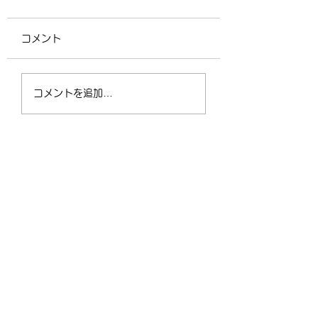
コメント
4/2（木）18:30〜
運動不足の30〜5
コメントを追加…
21:00 フリークラス
が、なぜ今「格闘
ィットネス」に夢
なるのか？