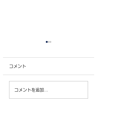
コメント
4/2（木）18:30〜
運動不足の30〜5
コメントを追加…
21:00 フリークラス
が、なぜ今「格闘
ィットネス」に夢
なるのか？