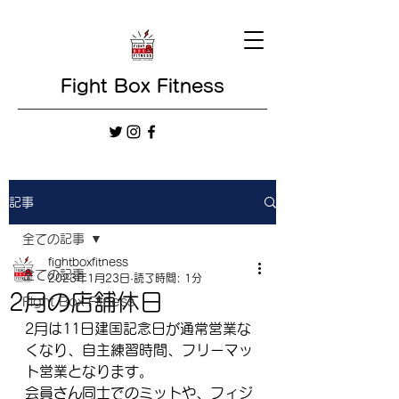
Fight Box Fitness
記事
全ての記事
fightboxfitness
全ての記事
2023年1月23日
読了時間: 1分
2月の店舗休日
Fight Box Fitness
2月は11日建国記念日が通常営業な
くなり、自主練習時間、フリーマッ
ト営業となります。
会員さん同士でのミットや、フィジ