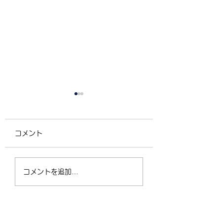
コメント
4/2（木）18:30〜
運動不足の30〜5
コメントを追加…
21:00 フリークラス
が、なぜ今「格闘
ィットネス」に夢