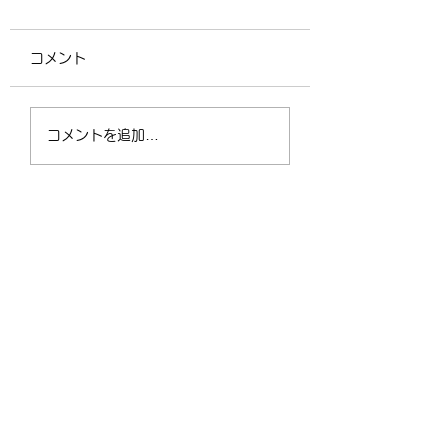
コメント
4/2（木）18:30〜
運動不足の30〜5
コメントを追加…
21:00 フリークラス
が、なぜ今「格闘
ィットネス」に夢
なるのか？