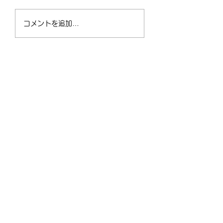
4/2（木）18:30〜
運動不足の30〜5
コメントを追加…
21:00 フリークラス
が、なぜ今「格闘
ィットネス」に夢
なるのか？