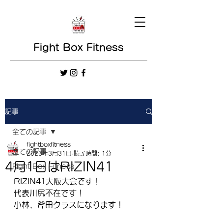
Fight Box Fitness
記事
全ての記事
fightboxfitness
全ての記事
2023年3月31日
読了時間: 1分
4月1日はRIZIN41
Fight Box Fitness
RIZIN41大阪大会です！
代表川尻不在です！
小林、斧田クラスになります！