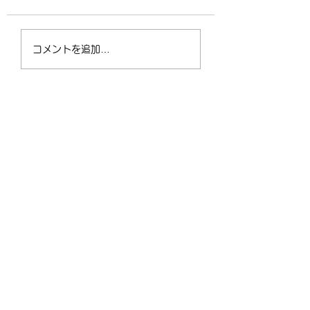
4/2（木）18:30〜
運動不足の30〜5
コメントを追加…
21:00 フリークラス
が、なぜ今「格闘
ィットネス」に夢
なるのか？