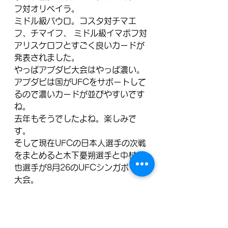
フ対オリベイラ。
ミドル級パウロ。コスタ対チマエ
フ、チマイフ、 ミドル級イマボフ対
アリスケロフとすごく良いカードが
発表されました。
やっぱアブダビ大会はやっぱ濃い。
アブダビは国がUFCをサポートして
るので濃いカードが並びやすいです
ね。
去年もそうでしたよね。楽しみで
す。
そして現在UFCの日本人選手の次戦
をまとめると木下憂朔選手と中村倫
也選手が8月26のUFCシンガポール
大会。
最近発表されたのが魅津希選手9月
23日UFCラスベガス大会、村田夏南