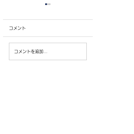
コメント
4/2（木）18:30〜
運動不足の30〜5
コメントを追加…
21:00 フリークラス
が、なぜ今「格闘
ィットネス」に夢
なるのか？