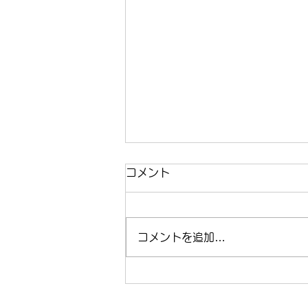
コメント
コメントを追加…
運動不足を「格闘技」で解決
すべき理由。解説者・川尻達