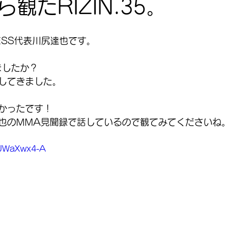
観たRIZIN.35。
TNESS代表川尻達也です。
観ましたか？
してきました。
かったです！
也のMMA見聞録で話しているので観てみてくださいね
xJWaXwx4-A