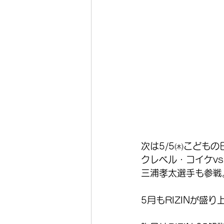
次は5/5㈭こどもの日
クレベル・コイケv
三浦孝太選手も参戦
5月もRIZINが盛