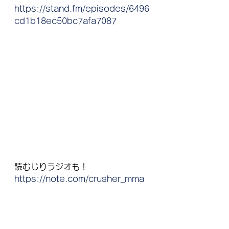
https://stand.fm/episodes/6496
cd1b18ec50bc7afa7087
読むじりラジオも！
https://note.com/crusher_mma