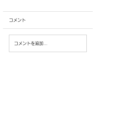
コメント
4/2（木）18:30〜
運動不足の30〜5
コメントを追加…
21:00 フリークラス
が、なぜ今「格闘
ィットネス」に夢
なるのか？