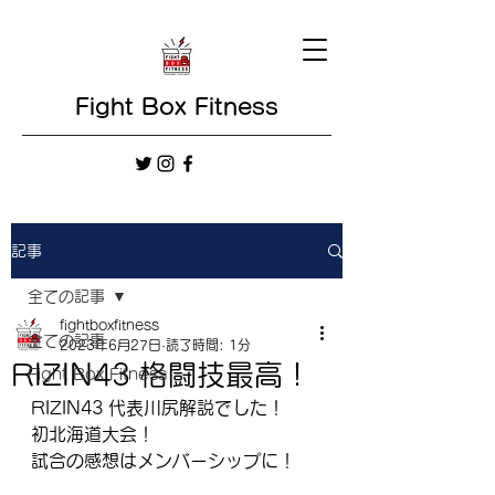
Fight Box Fitness
記事
全ての記事
fightboxfitness
全ての記事
2023年6月27日
読了時間: 1分
RIZIN43 格闘技最高！
Fight Box Fitness
RIZIN43 代表川尻解説でした！
初北海道大会！
試合の感想はメンバーシップに！