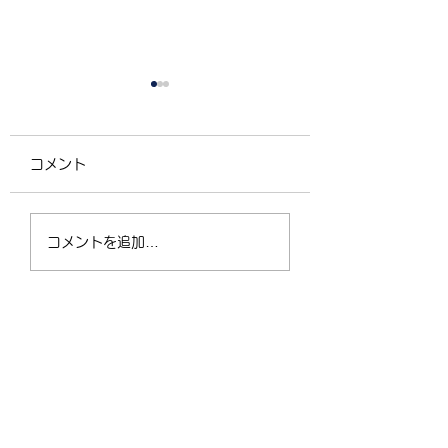
コメント
4/2（木）18:30〜
運動不足の30〜5
コメントを追加…
21:00 フリークラス
が、なぜ今「格闘
ィットネス」に夢
なるのか？