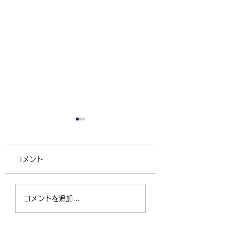
コメント
4/2（木）18:30〜
運動不足の30〜5
コメントを追加…
21:00 フリークラス
が、なぜ今「格闘